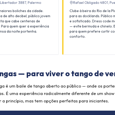
l Libertador 3887, Palermo
Rafael Obligado 4801, Pu
aiores boliches da cidade.
Clube à beira do Rio de la P
a de alto decibel, público jovem
para as docklands. Público
sta que cabe centenas de
e sofisticado. Dress code m
 Para quem quer a experiência
— evite bermuda e chinelo.
ensa da noite portenha.
para quem prefere curtir c
conforto.
ngas — para viver o tango de v
a é um baile de tango aberto ao público — onde os port
tas. É uma experiência radicalmente diferente de um sho
r a princípio, mas tem opções perfeitas para iniciantes.