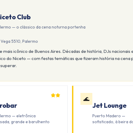
iceto Club
lermo — o clássico da cena noturna portenha
 Vega 5510, Palermo
e mais icônico de Buenos Aires. Décadas de história, DJs nacionais e 
sico do Niceto — com festas temáticas que fizeram história na cena
e superar.
🌊
robar
Jet Lounge
lermo — eletrônica
Puerto Madero —
sada, grande e barulhento
sofisticado, à beira d