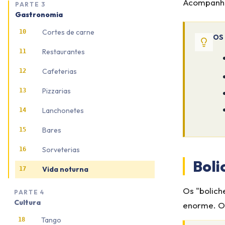
Acompanhe 
PARTE
3
Gastronomia
Cortes de carne
10
OS
Restaurantes
11
Cafeterias
12
Pizzarias
13
Lanchonetes
14
Bares
15
Sorveterias
16
Boli
Vida noturna
17
Os "boliche
PARTE
4
Cultura
enorme. O
Tango
18