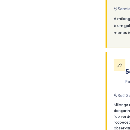
Sarmi
A milon
é um gal
menos i
🎶
S
Pa
Raúl S
Milonga 
dançarin
"de verd
"cabeceo
observa