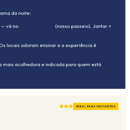
rama da noite:
— vá no
Madero Tango
(nosso passeio). Jantar +
s locais adoram ensinar e a experiência é
a mais acolhedora e indicada para quem está
IDEAL PARA INICIANTES