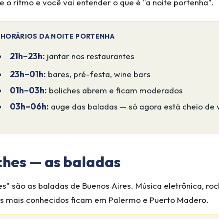
o ritmo e você vai entender o que é "a noite portenha".
 HORÁRIOS DA NOITE PORTENHA
21h–23h:
jantar nos restaurantes
23h–01h:
bares, pré-festa, wine bars
01h–03h:
boliches abrem e ficam moderados
03h–06h:
auge das baladas — só agora está cheio de
ches — as baladas
s" são as baladas de Buenos Aires. Música eletrônica, rock,
s mais conhecidos ficam em Palermo e Puerto Madero.