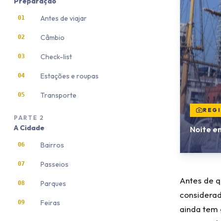
Preparação
Antes de viajar
01
Câmbio
02
Check-list
03
Estações e roupas
04
Transporte
05
REGI
PARTE
2
A Cidade
Noite e
Bairros
06
Passeios
07
Antes de q
Parques
08
considerad
Feiras
09
ainda tem 