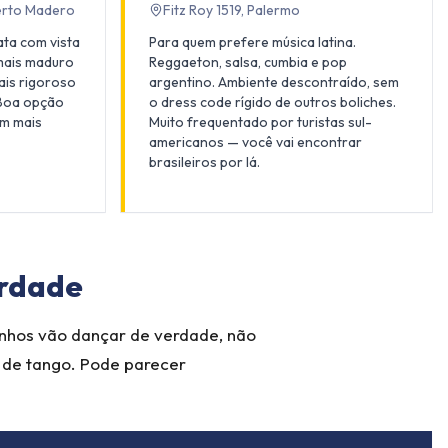
erto Madero
Fitz Roy 1519, Palermo
lata com vista
Para quem prefere música latina.
 mais maduro
Reggaeton, salsa, cumbia e pop
ais rigoroso
argentino. Ambiente descontraído, sem
 Boa opção
o dress code rígido de outros boliches.
om mais
Muito frequentado por turistas sul-
americanos — você vai encontrar
brasileiros por lá.
erdade
enhos vão dançar de verdade, não
w de tango. Pode parecer