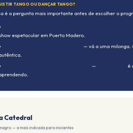
SISTIR TANGO OU DANÇAR TANGO?
sa é a pergunta mais importante antes de escolher o prog
Para assistir tango de forma turística e profissional
show espetacular em Puerto Madero.
Para tentar dançar de verdade
— vá a uma milonga. O
autêntica.
Para iniciantes que querem dançar
—
La Catedral
é 
aprendendo.
a Catedral
magro — a mais indicada para iniciantes