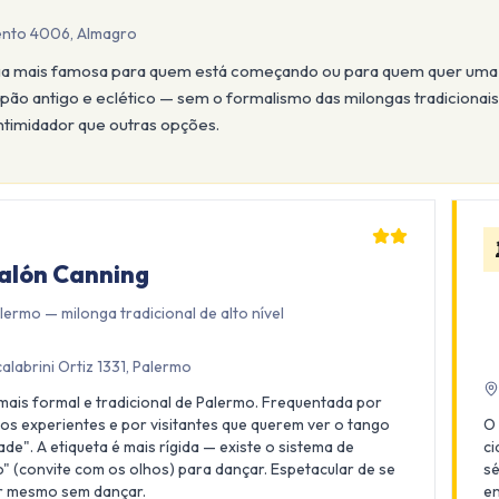
ento 4006, Almagro
ga mais famosa para quem está começando ou para quem quer uma e
pão antigo e eclético — sem o formalismo das milongas tradicionais
ntimidador que outras opções.
alón Canning
lermo — milonga tradicional de alto nível
calabrini Ortiz 1331, Palermo
mais formal e tradicional de Palermo. Frequentada por
os experientes e por visitantes que querem ver o tango
O 
ade". A etiqueta é mais rígida — existe o sistema de
ci
" (convite com os olhos) para dançar. Espetacular de se
sé
r mesmo sem dançar.
en