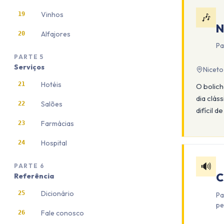
Vinhos
19
🎶
N
Alfajores
20
Pa
PARTE
5
Serviços
Niceto
Hotéis
21
O bolich
dia clás
Salões
22
difícil d
Farmácias
23
Hospital
24
🔊
PARTE
6
C
Referência
Dicionário
25
Pa
pe
Fale conosco
26