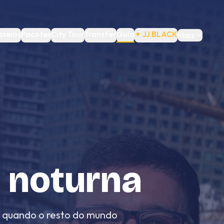
sseios
Pacotes
City Tour
Transfer
Guia
✦ JJ BLACK
Mais
a noturna
 quando o resto do mundo