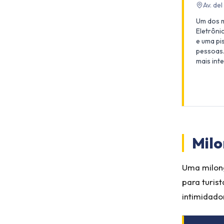
Av. de
Um dos m
Eletrônic
e uma pi
pessoas.
mais int
Milo
Uma milong
para turis
intimidado