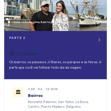
A cidade vista de cima, bairro por bairro
PARTE
2
🏙️
A Cidade
Os bairros, os passeios JJ Baires, os parques e as feiras. A
parte que você vai folhear todo dia da viagem.
CAP.
06
·
10 MIN
🏛️
Bairros
Recoleta, Palermo, San Telmo, La Boca,
Centro, Puerto Madero, Belgrano.