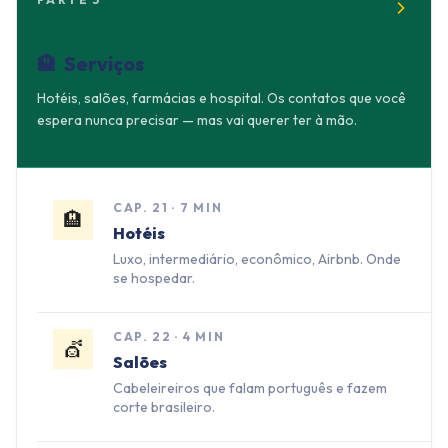
🏨
Serviços
Hotéis, salões, farmácias e hospital. Os contatos que você
espera nunca precisar — mas vai querer ter à mão.
CAP.
21
·
7 MIN
🏨
Hotéis
Luxo, intermediário, econômico, Airbnb. Onde
se hospedar.
CAP.
22
·
4 MIN
💇
Salões
Cabeleireiros que falam português e fazem
corte brasileiro.