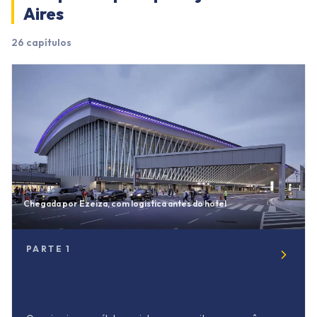
Aires
26
capítulos
Chegada por Ezeiza, com logistica antes do hotel
PARTE
1
✈️
Preparação