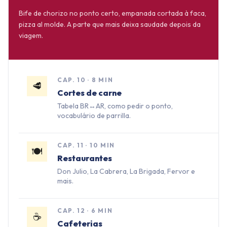
Bife de chorizo no ponto certo, empanada cortada à faca,
pizza al molde. A parte que mais deixa saudade depois da
viagem.
CAP.
10
·
8 MIN
🥩
Cortes de carne
Tabela BR↔AR, como pedir o ponto,
vocabulário de parrilla.
CAP.
11
·
10 MIN
🍽️
Restaurantes
Don Julio, La Cabrera, La Brigada, Fervor e
mais.
CAP.
12
·
6 MIN
☕
Cafeterias