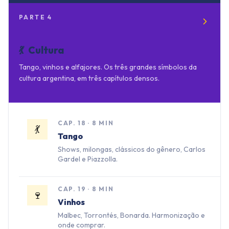
PARTE
4
💃
Cultura
Tango, vinhos e alfajores. Os três grandes símbolos da
cultura argentina, em três capítulos densos.
CAP.
18
·
8 MIN
💃
Tango
Shows, milongas, clássicos do gênero, Carlos
Gardel e Piazzolla.
CAP.
19
·
8 MIN
🍷
Vinhos
Malbec, Torrontés, Bonarda. Harmonização e
onde comprar.