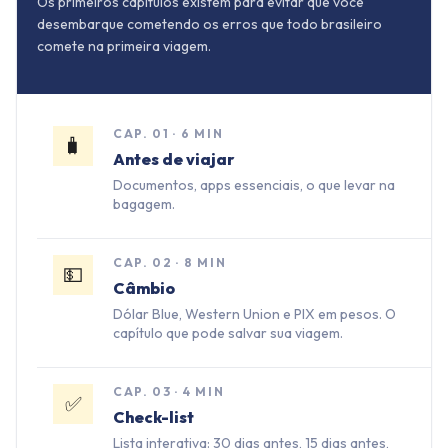
Os primeiros capítulos existem para evitar que você
desembarque cometendo os erros que todo brasileiro
comete na primeira viagem.
CAP.
01
·
6 MIN
🧳
Antes de viajar
Documentos, apps essenciais, o que levar na
bagagem.
CAP.
02
·
8 MIN
💵
Câmbio
Dólar Blue, Western Union e PIX em pesos. O
capítulo que pode salvar sua viagem.
CAP.
03
·
4 MIN
✅
Check-list
Lista interativa: 30 dias antes, 15 dias antes,