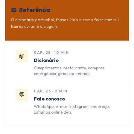
📖
Referência
O dicionário portunhol, frases úteis e como falar com a JJ
Baires durante a viagem.
CAP.
25
·
10 MIN
📖
Dicionário
Cumprimentos, restaurante, compras,
emergência, gírias portenhas.
CAP.
26
·
2 MIN
💬
Fale conosco
WhatsApp, e-mail, Instagram, endereço.
Estamos online 24h.