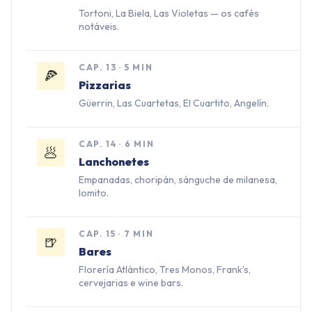
Tortoni, La Biela, Las Violetas — os cafés
notáveis.
CAP.
13
·
5 MIN
🍕
Pizzarias
Güerrin, Las Cuartetas, El Cuartito, Angelín.
CAP.
14
·
6 MIN
🥟
Lanchonetes
Empanadas, choripán, sánguche de milanesa,
lomito.
CAP.
15
·
7 MIN
🍺
Bares
Florería Atlántico, Tres Monos, Frank's,
cervejarias e wine bars.