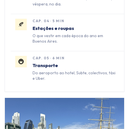
véspera, no dia.
CAP.
04
·
5 MIN
🍂
Estações e roupas
O que vestir em cada época do ano em
Buenos Aires.
CAP.
05
·
6 MIN
🚇
Transporte
Do aeroporto ao hotel, Subte, colectivos, táxi
e Uber.