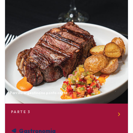
Parrilla argentina no ponto certo
PARTE
3
🥩
Gastronomia