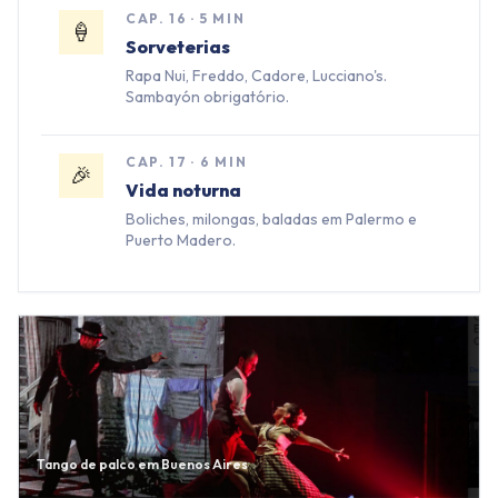
CAP.
16
·
5 MIN
🍦
Sorveterias
Rapa Nui, Freddo, Cadore, Lucciano's.
Sambayón obrigatório.
CAP.
17
·
6 MIN
🎉
Vida noturna
Boliches, milongas, baladas em Palermo e
Puerto Madero.
Tango de palco em Buenos Aires