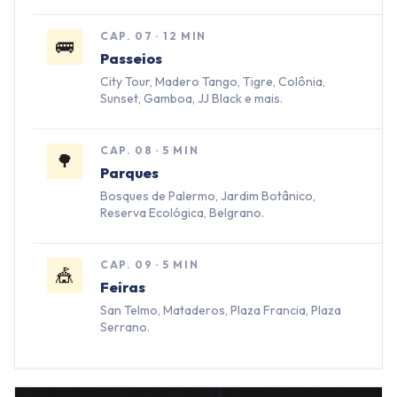
CAP.
07
·
12 MIN
🚌
Passeios
City Tour, Madero Tango, Tigre, Colônia,
Sunset, Gamboa, JJ Black e mais.
CAP.
08
·
5 MIN
🌳
Parques
Bosques de Palermo, Jardim Botânico,
Reserva Ecológica, Belgrano.
CAP.
09
·
5 MIN
🎪
Feiras
San Telmo, Mataderos, Plaza Francia, Plaza
Serrano.