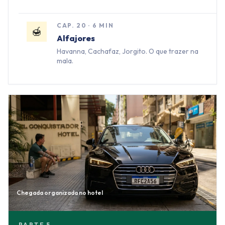
CAP.
20
·
6 MIN
🍯
Alfajores
Havanna, Cachafaz, Jorgito. O que trazer na
mala.
Chegada organizada no hotel
PARTE
5