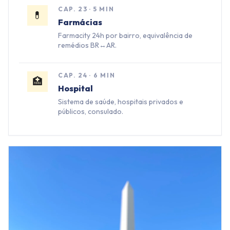
CAP.
23
·
5 MIN
💊
Farmácias
Farmacity 24h por bairro, equivalência de
remédios BR↔AR.
CAP.
24
·
6 MIN
🏥
Hospital
Sistema de saúde, hospitais privados e
públicos, consulado.