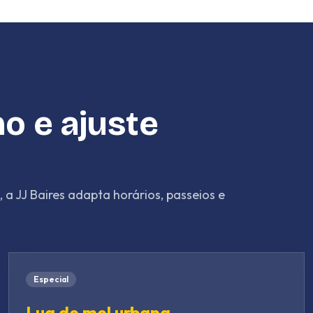
o e ajuste
a JJ Baires adapta horários, passeios e
Especial
Lua de mel urbana