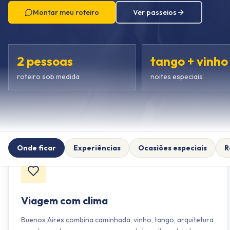
Montar meu roteiro
Ver passeios
2 pessoas
tango + vinho
roteiro sob medida
noites especiais
Onde ficar
Experiências
Ocasiões especiais
R
Viagem com clima
Buenos Aires combina caminhada, vinho, tango, arquitetura