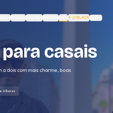
sseios
Pacotes
City Tour
Transfer
Guia
✦ JJ BLACK
Mais
 para casais
em a dois com mais charme, boas
e JJ Baires