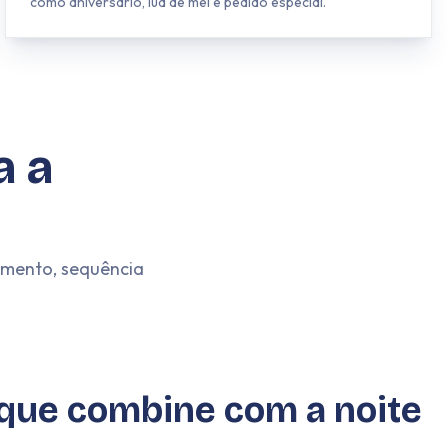
como aniversário, lua de mel e pedido especial.
a a
camento, sequência
 que combine com a noite