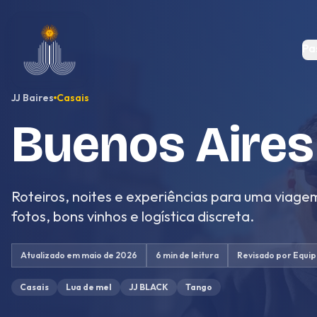
Pular para o conteúdo
Pa
JJ Baires
Casais
Buenos Aires
Roteiros, noites e experiências para uma viag
fotos, bons vinhos e logística discreta.
Atualizado em
maio de 2026
6 min
de leitura
Revisado por
Equip
Casais
Lua de mel
JJ BLACK
Tango