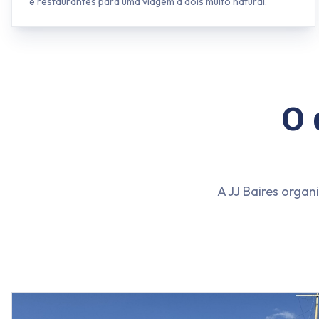
e restaurantes para uma viagem a dois muito natural.
O 
A JJ Baires organ