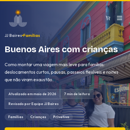
Pular para o conteúdo
JJ Baires
Famílias
Buenos Aires com crianças
Como montar uma viagem mais leve para famílias:
deslocamentos curtos, pausas, passeios flexíveis e noites
que não viram exaustão.
Atualizado em
maio de 2026
7 min
de leitura
Revisado por
Equipe JJ Baires
Famílias
Crianças
Privativo