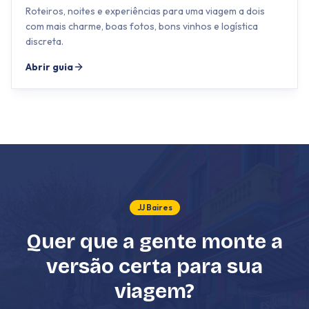
Roteiros, noites e experiências para uma viagem a dois
com mais charme, boas fotos, bons vinhos e logística
discreta.
Abrir guia
JJ Baires
Quer que a gente monte a
versão certa para sua
viagem?